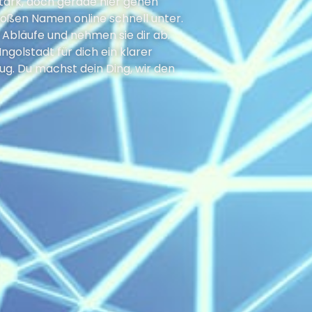
 stark, doch gerade hier gehen
roßen Namen online schnell unter.
n Abläufe und nehmen sie dir ab.
ngolstadt für dich ein klarer
flug. Du machst dein Ding, wir den