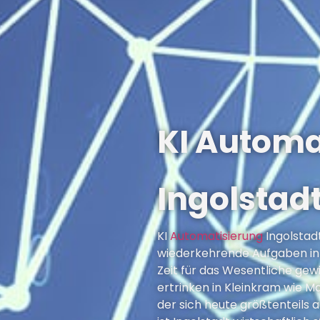
KI Automa
Ingolstadt
KI
Automatisierung
Ingolstad
wiederkehrende Aufgaben in 
Zeit für das Wesentliche gewi
ertrinken in Kleinkram wie M
der sich heute größtenteils a