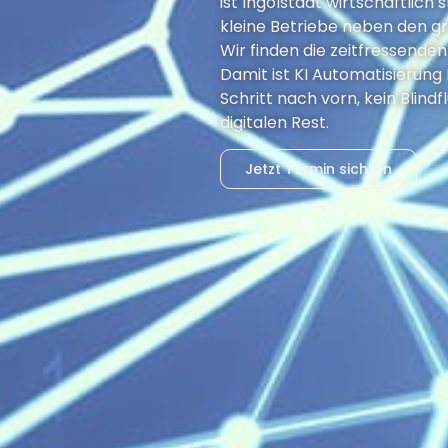
ist Ingolstadt wirtschaftlich
kleine Betriebe neben den g
Wir finden die zeitfressende
Damit ist KI Automatisierung I
Schritt nach vorn, kein Blind
digitalen Rest.
Jetzt Termin sichern