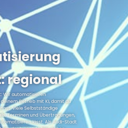
tisierung
: regional
t: Wir automatisieren
deinem Betrieb mit KI, damit du
nnst. Viele Selbstständige
ails, Terminen und Übertragungen,
utomatisieren lässt. Als Audi-Stadt