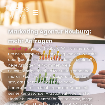
Marketing Agentur Neuburg:
mehr Anfragen
Marketing
Agentur Neuburg: Wir kümmern uns
um dein komplettes Marketing, von der Website
über Google bis Social Media, damit regelmäßig
neue Anfragen reinkommen. Viele
Selbstständige machen Marketing nebenbei,
mal ein Post, mal eine Anzeige, und wundern
sich, dass nichts Verlässliches dabei
herumkommt. In Neuburg an der Donau mit
seiner Renaissance-Altstadt zählt der erste
Eindruck, und der entsteht heute online, lange
bevor jemand bei dir vorbeischaut. Wir bauen