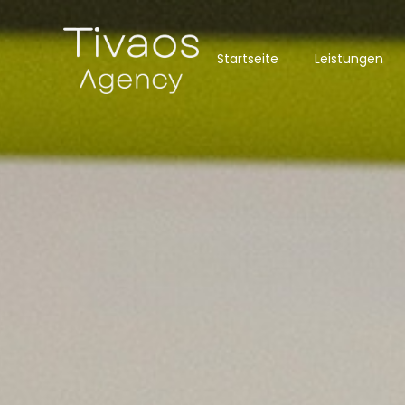
Startseite
Leistungen